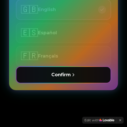
🇬🇧
English
🇪🇸
Español
🇫🇷
Français
Confirm
Edit with