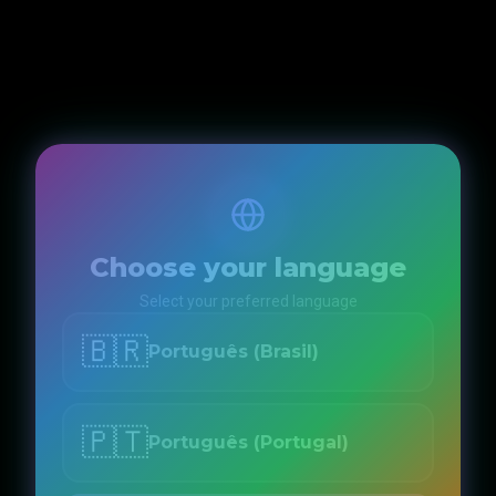
Choose your language
Select your preferred language
🇧🇷
Português (Brasil)
🇵🇹
Português (Portugal)